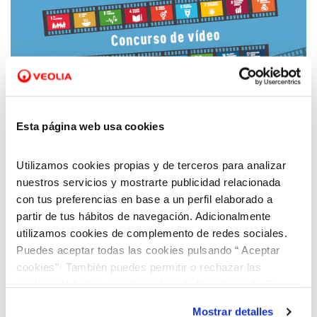
21 FEB 2020
Participa en ‘Mójate por los ODS’, el nuevo
Esta página web usa cookies
concurso de vídeo de Aquara para contribuir
con los Objetivos de Desarrollo Sostenible
Utilizamos cookies propias y de terceros para analizar
nuestros servicios y mostrarte publicidad relacionada
con tus preferencias en base a un perfil elaborado a
partir de tus hábitos de navegación. Adicionalmente
utilizamos cookies de complemento de redes sociales.
Puedes aceptar todas las cookies pulsando “ Aceptar
cookies”· También puedes permitir o rechazar las
cookies de forma granular pulsando “Configurar”. Si
pulsas “Rechazar cookies”, equivaldrá a rechazar la
Mostrar detalles