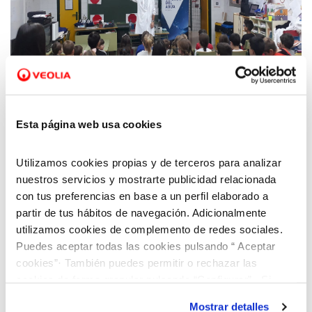
25 OCT 2019
Aquara llevan el programa Aqualogía a las
Esta página web usa cookies
aulas de Primaria de Alcañiz, Valmuel,
Puigmoreno, Alfajarín, Cadrete y Villamayor
Utilizamos cookies propias y de terceros para analizar
nuestros servicios y mostrarte publicidad relacionada
con tus preferencias en base a un perfil elaborado a
partir de tus hábitos de navegación. Adicionalmente
utilizamos cookies de complemento de redes sociales.
Puedes aceptar todas las cookies pulsando “ Aceptar
cookies”· También puedes permitir o rechazar las
cookies de forma granular pulsando “Configurar”. Si
pulsas “Rechazar cookies”, equivaldrá a rechazar la
Mostrar detalles