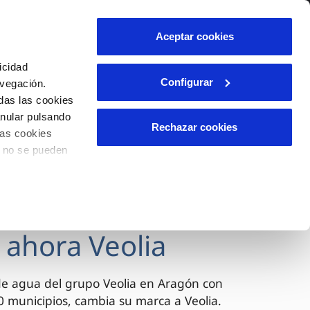
lidad
Ayuda
Contáctanos
Aceptar cookies
Área de clientes
icidad
Configurar
avegación.
das las cookies
OS
INCIDENCIAS
anular pulsando
s
Comunica anomalías o posibles
Rechazar cookies
las cookies
fraudes
l
lio
o no se pueden
Reclamaciones
es
 ahora Veolia
de agua del grupo Veolia en Aragón con
 municipios, cambia su marca a Veolia.