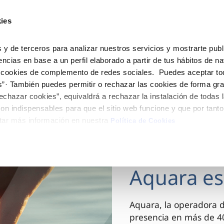
ES
Actua
ies
Tu Servicio
Tu Agua
Conócenos
 y de terceros para analizar nuestros servicios y mostrarte publ
encias en base a un perfil elaborado a partir de tus hábitos de n
 cookies de complemento de redes sociales. Puedes aceptar to
ÓN AL CLIENTE
AD
ROS COMPROMISOS
NTRATOS
COMPROMISO DE SERVICIO
CUIDADOS DEL AGUA
MODIFICACIÓN DE DAT
s”· También puedes permitir o rechazar las cookies de forma gr
 de contacto
 calidad del agua
 personas
bio de titular
Carta de compromisos
Consejos de ahorro
Actualizar datos bancario
echazar cookies”, equivaldrá a rechazar la instalación de todas 
via
medio ambiente
a de suministro
Customer Counsel (Defensa de
Actualizar datos de domici
on indispensables para que el sitio web funcione y que por tant
cliente)
tar más información en nuestra
 obras y afectaciones
innovacion y digitalización
a de suministro
Actualizar datos personal
Política de Cookies
Normativa del servicio
ación de fuga interior
icitud de Acometida
Junta de arbitraje
03 DIC 2025
umentación contratación
Aquara es
VER TODAS LAS GESTIONES
Aquara, la operadora 
presencia en más de 40