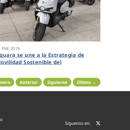
1 ENE 2019
quara se une a la Estrategia de
ovilidad Sostenible del
yuntamiento de Zaragoza
imero
Anterior
Siguiente
Último →
co
Síguenos en: