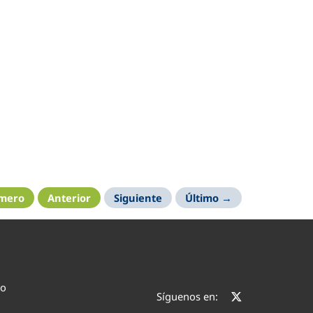
imero
Anterior
Siguiente
Último →
co
Síguenos en: