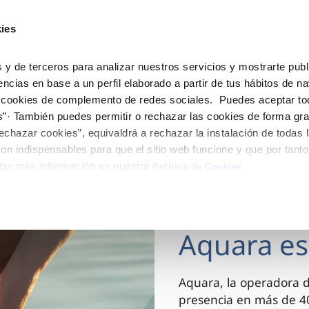
ES
Actua
ies
Tu Servicio
Tu Agua
Conócenos
 y de terceros para analizar nuestros servicios y mostrarte publ
encias en base a un perfil elaborado a partir de tus hábitos de n
 cookies de complemento de redes sociales. Puedes aceptar to
ÓN AL CLIENTE
AD
ROS COMPROMISOS
NTRATOS
COMPROMISO DE SERVICIO
CUIDADOS DEL AGUA
MODIFICACIÓN DE DAT
s”· También puedes permitir o rechazar las cookies de forma gr
 de contacto
 calidad del agua
 personas
bio de titular
Carta de compromisos
Consejos de ahorro
Actualizar datos bancario
echazar cookies”, equivaldrá a rechazar la instalación de todas 
via
medio ambiente
a de suministro
Customer Counsel (Defensa de
Actualizar datos de domici
on indispensables para que el sitio web funcione y que por tant
cliente)
tar más información en nuestra
 obras y afectaciones
innovacion y digitalización
a de suministro
Actualizar datos personal
Política de Cookies
Normativa del servicio
ación de fuga interior
icitud de Acometida
Junta de arbitraje
03 DIC 2025
umentación contratación
Aquara es
VER TODAS LAS GESTIONES
Aquara, la operadora 
presencia en más de 40