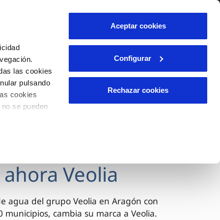
lidad
Ayuda
Contáctanos
Aceptar cookies
Área de clientes
icidad
Configurar
avegación.
das las cookies
OS
INCIDENCIAS
anular pulsando
s
Comunica anomalías o posibles
Rechazar cookies
las cookies
fraudes
l
lio
o no se pueden
Reclamaciones
es
 ahora Veolia
de agua del grupo Veolia en Aragón con
 municipios, cambia su marca a Veolia.