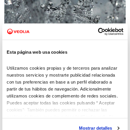
12 ENE 2024
El servicio municipal de agua de Alcañiz
Esta página web usa cookies
informa de un corte general del servicio
durante la noche del 16 al 17 de enero
Utilizamos cookies propias y de terceros para analizar
nuestros servicios y mostrarte publicidad relacionada
con tus preferencias en base a un perfil elaborado a
partir de tus hábitos de navegación. Adicionalmente
utilizamos cookies de complemento de redes sociales.
Puedes aceptar todas las cookies pulsando “ Aceptar
cookies”· También puedes permitir o rechazar las
cookies de forma granular pulsando “Configurar”. Si
pulsas “Rechazar cookies”, equivaldrá a rechazar la
Mostrar detalles