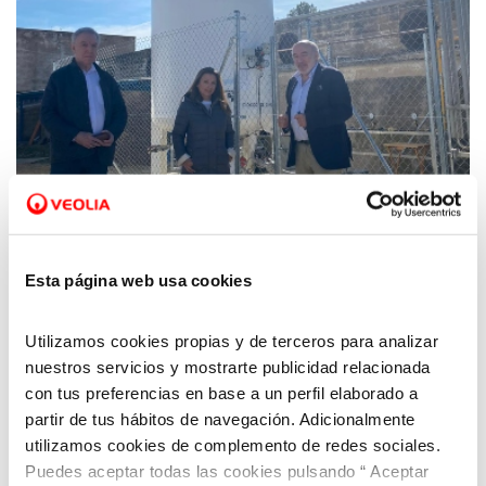
Esta página web usa cookies
13 MAR 2023
El sistema de inyección de CO2 de la planta
Utilizamos cookies propias y de terceros para analizar
de tratamiento de agua de Calatayud entra
nuestros servicios y mostrarte publicidad relacionada
en funcionamiento
con tus preferencias en base a un perfil elaborado a
partir de tus hábitos de navegación. Adicionalmente
utilizamos cookies de complemento de redes sociales.
Puedes aceptar todas las cookies pulsando “ Aceptar