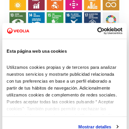
24 SEP 2021
Aquara y los ODS de la ONU: 17 retos y 17
Esta página web usa cookies
logros
Utilizamos cookies propias y de terceros para analizar
nuestros servicios y mostrarte publicidad relacionada
con tus preferencias en base a un perfil elaborado a
partir de tus hábitos de navegación. Adicionalmente
utilizamos cookies de complemento de redes sociales.
Puedes aceptar todas las cookies pulsando “ Aceptar
cookies”· También puedes permitir o rechazar las
cookies de forma granular pulsando “Configurar”. Si
pulsas “Rechazar cookies”, equivaldrá a rechazar la
Mostrar detalles