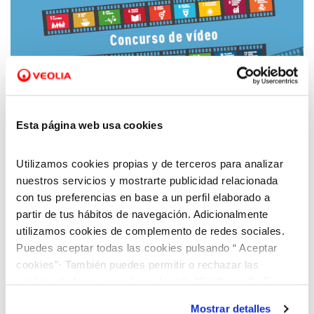
03 MAR 2021
En marcha la nueva edición de ‘Mójate por
Esta página web usa cookies
los ODS’, el concurso de vídeo de Aquara
para contribuir con los Objetivos de
Utilizamos cookies propias y de terceros para analizar
Desarrollo Sostenible
nuestros servicios y mostrarte publicidad relacionada
con tus preferencias en base a un perfil elaborado a
partir de tus hábitos de navegación. Adicionalmente
utilizamos cookies de complemento de redes sociales.
Puedes aceptar todas las cookies pulsando “ Aceptar
cookies”· También puedes permitir o rechazar las
cookies de forma granular pulsando “Configurar”. Si
pulsas “Rechazar cookies”, equivaldrá a rechazar la
Mostrar detalles