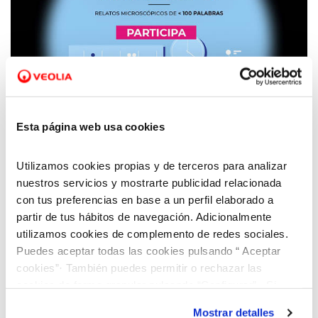
28 SEP 2020
Aquara y Fundación Aquae presentan la VII
Esta página web usa cookies
edición de su Concurso Microrrelatos
Científicos
Utilizamos cookies propias y de terceros para analizar
nuestros servicios y mostrarte publicidad relacionada
con tus preferencias en base a un perfil elaborado a
partir de tus hábitos de navegación. Adicionalmente
utilizamos cookies de complemento de redes sociales.
Puedes aceptar todas las cookies pulsando “ Aceptar
cookies”· También puedes permitir o rechazar las
cookies de forma granular pulsando “Configurar”. Si
pulsas “Rechazar cookies”, equivaldrá a rechazar la
Mostrar detalles