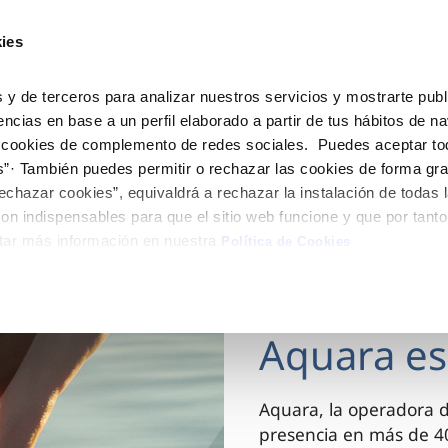
ES
Actua
ies
Tu Servicio
Tu Agua
Conócenos
 y de terceros para analizar nuestros servicios y mostrarte publ
encias en base a un perfil elaborado a partir de tus hábitos de n
 cookies de complemento de redes sociales. Puedes aceptar to
ÓN AL CLIENTE
AD
ROS COMPROMISOS
NTRATOS
COMPROMISO DE SERVICIO
CUIDADOS DEL AGUA
MODIFICACIÓN DE DAT
s”· También puedes permitir o rechazar las cookies de forma gr
 de contacto
 calidad del agua
 personas
bio de titular
Carta de compromisos
Consejos de ahorro
Actualizar datos bancario
echazar cookies”, equivaldrá a rechazar la instalación de todas 
via
medio ambiente
a de suministro
Customer Counsel (Defensa de
Actualizar datos de domici
on indispensables para que el sitio web funcione y que por tant
cliente)
tar más información en nuestra
 obras y afectaciones
innovacion y digitalización
a de suministro
Actualizar datos personal
Política de Cookies
Normativa del servicio
ación de fuga interior
icitud de Acometida
Junta de arbitraje
03 DIC 2025
umentación contratación
Aquara es
VER TODAS LAS GESTIONES
Aquara, la operadora 
presencia en más de 40