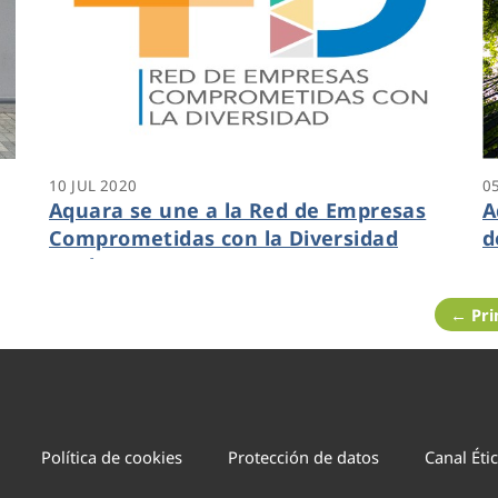
10 JUL 2020
0
Aquara se une a la Red de Empresas
A
Comprometidas con la Diversidad
d
de
(Red+D)
← Pr
Política de cookies
Protección de datos
Canal Éti