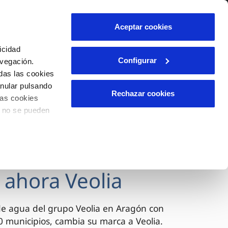
lidad
Ayuda
Contáctanos
Aceptar cookies
Área de clientes
icidad
Configurar
avegación.
das las cookies
OS
INCIDENCIAS
anular pulsando
s
Comunica anomalías o posibles
Rechazar cookies
las cookies
fraudes
l
lio
o no se pueden
Reclamaciones
es
 ahora Veolia
de agua del grupo Veolia en Aragón con
 municipios, cambia su marca a Veolia.