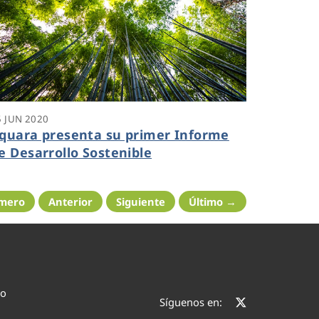
5 JUN 2020
quara presenta su primer Informe
e Desarrollo Sostenible
imero
Anterior
Siguiente
Último →
co
Síguenos en: