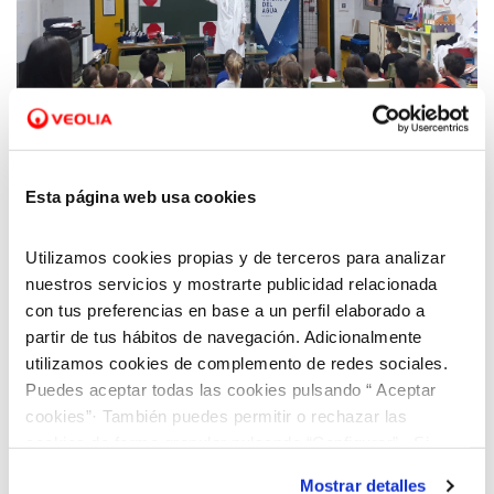
25 OCT 2019
Aquara llevan el programa Aqualogía a las
Esta página web usa cookies
aulas de Primaria de Alcañiz, Valmuel,
Puigmoreno, Alfajarín, Cadrete y Villamayor
Utilizamos cookies propias y de terceros para analizar
nuestros servicios y mostrarte publicidad relacionada
con tus preferencias en base a un perfil elaborado a
partir de tus hábitos de navegación. Adicionalmente
utilizamos cookies de complemento de redes sociales.
Puedes aceptar todas las cookies pulsando “ Aceptar
cookies”· También puedes permitir o rechazar las
cookies de forma granular pulsando “Configurar”. Si
pulsas “Rechazar cookies”, equivaldrá a rechazar la
Mostrar detalles