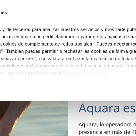
ES
Actua
ies
Tu Servicio
Tu Agua
Conócenos
 y de terceros para analizar nuestros servicios y mostrarte publ
encias en base a un perfil elaborado a partir de tus hábitos de n
 cookies de complemento de redes sociales. Puedes aceptar to
ÓN AL CLIENTE
AD
ROS COMPROMISOS
NTRATOS
COMPROMISO DE SERVICIO
CUIDADOS DEL AGUA
MODIFICACIÓN DE DAT
s”· También puedes permitir o rechazar las cookies de forma gr
 de contacto
 calidad del agua
 personas
bio de titular
Carta de compromisos
Consejos de ahorro
Actualizar datos bancario
echazar cookies”, equivaldrá a rechazar la instalación de todas 
via
medio ambiente
a de suministro
Customer Counsel (Defensa de
Actualizar datos de domici
on indispensables para que el sitio web funcione y que por tant
cliente)
tar más información en nuestra
 obras y afectaciones
innovacion y digitalización
a de suministro
Actualizar datos personal
Política de Cookies
Normativa del servicio
ación de fuga interior
icitud de Acometida
Junta de arbitraje
03 DIC 2025
umentación contratación
Aquara es
VER TODAS LAS GESTIONES
Aquara, la operadora 
presencia en más de 40