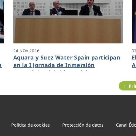
24 NOV 2016
0
Aquara y Suez Water Spain participan
E
s
en la I Jornada de Inmersión
A
e
Estratégica del clúster del agua
A
Zinnae.
← Pr
Política de cookies
Protección de datos
Canal Éti