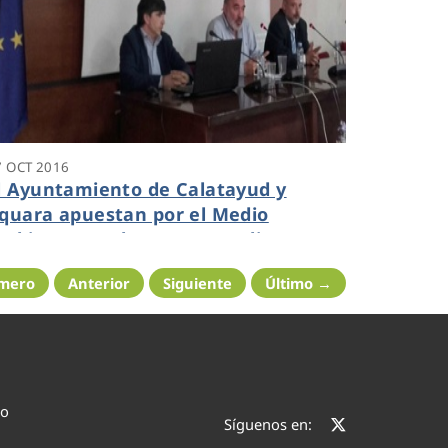
7 OCT 2016
l Ayuntamiento de Calatayud y
quara apuestan por el Medio
mbiente con la Factura on line.
imero
Anterior
Siguiente
Último →
co
Síguenos en: