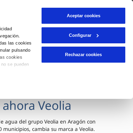
lidad
Ayuda
Contáctanos
Aceptar cookies
Área de clientes
icidad
Configurar
avegación.
das las cookies
OS
INCIDENCIAS
anular pulsando
s
Comunica anomalías o posibles
Rechazar cookies
las cookies
fraudes
l
lio
o no se pueden
Reclamaciones
es
 ahora Veolia
de agua del grupo Veolia en Aragón con
 municipios, cambia su marca a Veolia.