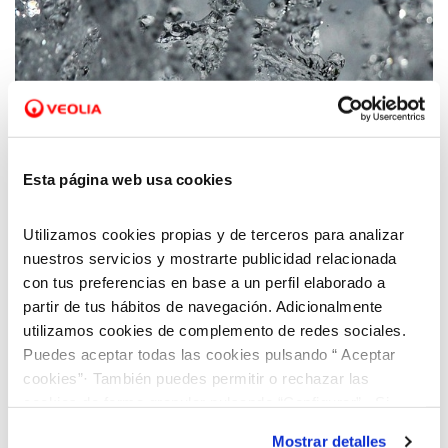
12 ENE 2024
El servicio municipal de agua de Alcañiz
Esta página web usa cookies
informa de un corte general del servicio
durante la noche del 16 al 17 de enero
Utilizamos cookies propias y de terceros para analizar
nuestros servicios y mostrarte publicidad relacionada
con tus preferencias en base a un perfil elaborado a
partir de tus hábitos de navegación. Adicionalmente
utilizamos cookies de complemento de redes sociales.
Puedes aceptar todas las cookies pulsando “ Aceptar
cookies”· También puedes permitir o rechazar las
cookies de forma granular pulsando “Configurar”. Si
pulsas “Rechazar cookies”, equivaldrá a rechazar la
Mostrar detalles