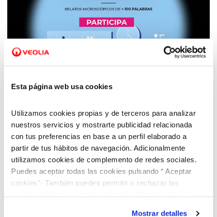
28 SEP 2020
Aquara y Fundación Aquae presentan la VII
Esta página web usa cookies
edición de su Concurso Microrrelatos
Científicos
Utilizamos cookies propias y de terceros para analizar
nuestros servicios y mostrarte publicidad relacionada
con tus preferencias en base a un perfil elaborado a
partir de tus hábitos de navegación. Adicionalmente
utilizamos cookies de complemento de redes sociales.
Puedes aceptar todas las cookies pulsando “ Aceptar
cookies”· También puedes permitir o rechazar las
cookies de forma granular pulsando “Configurar”. Si
pulsas “Rechazar cookies”, equivaldrá a rechazar la
Mostrar detalles