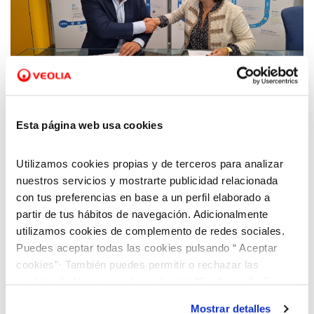
02 MAY 2025
La Fundación Rey Ardid y Aquara trabajarán
Esta página web usa cookies
juntos en un proyecto municipal para
determinar las pérdidas de agua y energía
Utilizamos cookies propias y de terceros para analizar
en edificios de la ciudad
nuestros servicios y mostrarte publicidad relacionada
con tus preferencias en base a un perfil elaborado a
partir de tus hábitos de navegación. Adicionalmente
utilizamos cookies de complemento de redes sociales.
Puedes aceptar todas las cookies pulsando “ Aceptar
cookies”· También puedes permitir o rechazar las
cookies de forma granular pulsando “Configurar”. Si
pulsas “Rechazar cookies”, equivaldrá a rechazar la
Mostrar detalles