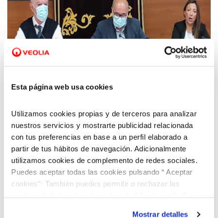
08 NOV 2021
Una tecnología basada en la inyección de
Esta página web usa cookies
CO2 acabará con las incrustaciones del agua
en Calatayud
Utilizamos cookies propias y de terceros para analizar
nuestros servicios y mostrarte publicidad relacionada
con tus preferencias en base a un perfil elaborado a
partir de tus hábitos de navegación. Adicionalmente
utilizamos cookies de complemento de redes sociales.
Puedes aceptar todas las cookies pulsando “ Aceptar
cookies”· También puedes permitir o rechazar las
cookies de forma granular pulsando “Configurar”. Si
pulsas “Rechazar cookies”, equivaldrá a rechazar la
Mostrar detalles