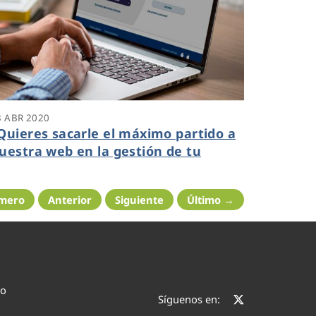
3 ABR 2020
Quieres sacarle el máximo partido a
uestra web en la gestión de tu
ontrato?
imero
Anterior
Siguiente
Último →
co
Síguenos en: