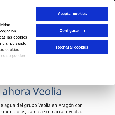
lidad
Ayuda
Contáctanos
Aceptar cookies
Área de clientes
icidad
Configurar
avegación.
das las cookies
OS
INCIDENCIAS
anular pulsando
s
Comunica anomalías o posibles
Rechazar cookies
las cookies
fraudes
l
lio
o no se pueden
Reclamaciones
es
 ahora Veolia
de agua del grupo Veolia en Aragón con
 municipios, cambia su marca a Veolia.