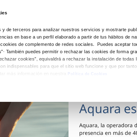
ES
Actua
ies
Tu Servicio
Tu Agua
Conócenos
 y de terceros para analizar nuestros servicios y mostrarte publ
encias en base a un perfil elaborado a partir de tus hábitos de n
 cookies de complemento de redes sociales. Puedes aceptar to
ÓN AL CLIENTE
AD
ROS COMPROMISOS
NTRATOS
COMPROMISO DE SERVICIO
CUIDADOS DEL AGUA
MODIFICACIÓN DE DAT
s”· También puedes permitir o rechazar las cookies de forma gr
 de contacto
 calidad del agua
 personas
bio de titular
Carta de compromisos
Consejos de ahorro
Actualizar datos bancario
echazar cookies”, equivaldrá a rechazar la instalación de todas 
via
medio ambiente
a de suministro
Customer Counsel (Defensa de
Actualizar datos de domici
on indispensables para que el sitio web funcione y que por tant
cliente)
tar más información en nuestra
 obras y afectaciones
innovacion y digitalización
a de suministro
Actualizar datos personal
Política de Cookies
Normativa del servicio
ación de fuga interior
icitud de Acometida
Junta de arbitraje
03 DIC 2025
umentación contratación
Aquara es
VER TODAS LAS GESTIONES
Aquara, la operadora 
presencia en más de 40