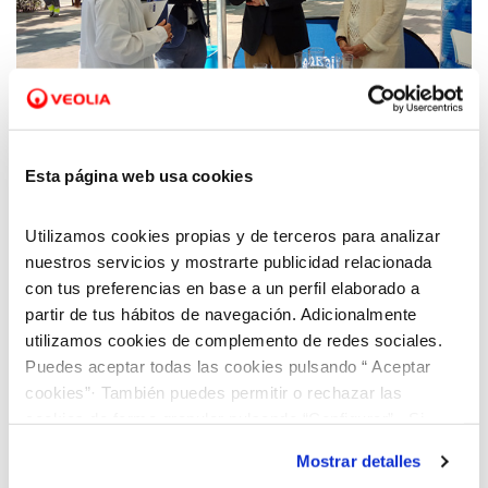
Esta página web usa cookies
05 JUN 2018
Aquara celebra el Día Mundial del Medio
Ambiente promoviendo el consumo del
Utilizamos cookies propias y de terceros para analizar
agua del grifo
nuestros servicios y mostrarte publicidad relacionada
con tus preferencias en base a un perfil elaborado a
partir de tus hábitos de navegación. Adicionalmente
utilizamos cookies de complemento de redes sociales.
Puedes aceptar todas las cookies pulsando “ Aceptar
cookies”· También puedes permitir o rechazar las
cookies de forma granular pulsando “Configurar”. Si
pulsas “Rechazar cookies”, equivaldrá a rechazar la
Mostrar detalles
instalación de todas las cookies salvo las necesarias que