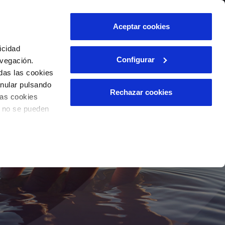
lidad
Ayuda
Contáctanos
Aceptar cookies
Área de clientes
icidad
Configurar
avegación.
das las cookies
OS
INCIDENCIAS
anular pulsando
s
Comunica anomalías o posibles
Rechazar cookies
las cookies
fraudes
l
lio
o no se pueden
Reclamaciones
es