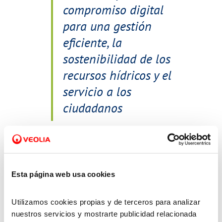
compromiso digital
para una gestión
eficiente, la
sostenibilidad de los
recursos hídricos y el
servicio a los
ciudadanos
Estamos convencidos de que la mejor
fórmula para crear soluciones
innovadoras es a través de la
Esta página web usa cookies
colaboración público-privada
,
integrando talento interno y externo y
Utilizamos cookies propias y de terceros para analizar
uniendo el esfuerzo de agentes,
nuestros servicios y mostrarte publicidad relacionada