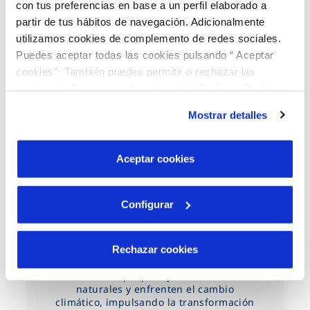
empresas, instituciones y
con tus preferencias en base a un perfil elaborado a
partir de tus hábitos de navegación. Adicionalmente
administraciones tanto a nivel local como
utilizamos cookies de complemento de redes sociales.
nacional.
Puedes aceptar todas las cookies pulsando “ Aceptar
cookies”· También puedes permitir o rechazar las
cookies de forma granular pulsando “Configurar”. Si
pulsas “Rechazar cookies”, equivaldrá a rechazar la
Mostrar detalles
instalación de todas las cookies salvo las necesarias que
son indispensables para que el sitio web funcione y que
por tanto no se pueden desactivar. Puedes consultar
Aceptar cookies
más información en nuestra
Política de Cookies
Configurar
Motor de cambio
Rechazar cookies
Es fundamental para desarrollar
soluciones que protejan los recursos
naturales y enfrenten el cambio
climático, impulsando la transformación