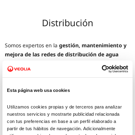
Distribución
Somos expertos en la
gestión, mantenimiento y
mejora de las redes de distribución de agua
potable
. Cada día, nuestros servicios de
distribución llevan agua potable desde las plantas
de tratamiento a los grifos de millones de usuarios
y ofrecen un
suministro seguro y de calidad
Esta página web usa cookies
cumpliendo con la normativa vigente y con el
Utilizamos cookies propias y de terceros para analizar
menor impacto ambiental.
nuestros servicios y mostrarte publicidad relacionada
con tus preferencias en base a un perfil elaborado a
Llevamos a cabo un estricto
análisis, control y
partir de tus hábitos de navegación. Adicionalmente