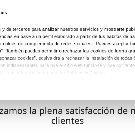
ES
Actua
ies
Tu Servicio
Tu Agua
Conócenos
 y de terceros para analizar nuestros servicios y mostrarte publ
encias en base a un perfil elaborado a partir de tus hábitos de n
 cookies de complemento de redes sociales. Puedes aceptar to
ÓN AL CLIENTE
AD
ROS COMPROMISOS
NTRATOS
COMPROMISO DE SERVICIO
CUIDADOS DEL AGUA
MODIFICACIÓN DE DAT
s”· También puedes permitir o rechazar las cookies de forma gr
 de contacto
 calidad del agua
 personas
bio de titular
Carta de compromisos
Consejos de ahorro
Actualizar datos bancario
echazar cookies”, equivaldrá a rechazar la instalación de todas 
via
medio ambiente
a de suministro
Customer Counsel (Defensa de
Actualizar datos de domici
on indispensables para que el sitio web funcione y que por tant
cliente)
tar más información en nuestra
 obras y afectaciones
innovacion y digitalización
a de suministro
Actualizar datos personal
Política de Cookies
Normativa del servicio
ación de fuga interior
icitud de Acometida
Junta de arbitraje
umentación contratación
zamos la plena satisfacción de 
VER TODAS LAS GESTIONES
clientes