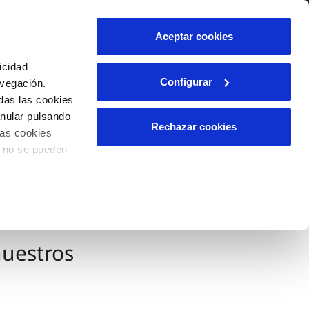
lidad
Ayuda
Contáctanos
Aceptar cookies
Área de clientes
icidad
Configurar
avegación.
das las cookies
OS
INCIDENCIAS
anular pulsando
s
Comunica anomalías o posibles
Rechazar cookies
las cookies
fraudes
l
lio
o no se pueden
Reclamaciones
es
nuestros