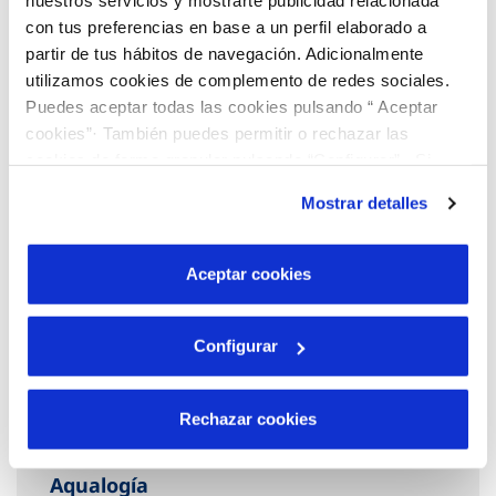
nuestros servicios y mostrarte publicidad relacionada
Descubre más…
con tus preferencias en base a un perfil elaborado a
partir de tus hábitos de navegación. Adicionalmente
utilizamos cookies de complemento de redes sociales.
Puedes aceptar todas las cookies pulsando “ Aceptar
cookies”· También puedes permitir o rechazar las
cookies de forma granular pulsando “Configurar”. Si
pulsas “Rechazar cookies”, equivaldrá a rechazar la
Mostrar detalles
instalación de todas las cookies salvo las necesarias que
son indispensables para que el sitio web funcione y que
por tanto no se pueden desactivar. Puedes consultar
Aceptar cookies
más información en nuestra
Política de Cookies
Configurar
Rechazar cookies
Aqualogía