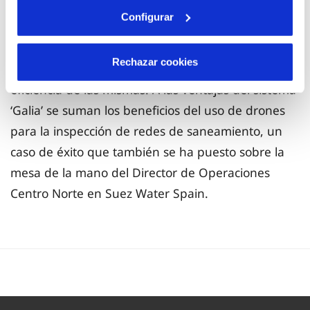
En concreto, Rubén Ruiz ha presentado el sistema
Configurar
tecnológico ‘Galia’ que permite la Planificación
avanzada de las tareas de inspección y limpieza de
Rechazar cookies
la red de alcantarillado, maximizando así la
eficiencia de las mismas. A las ventajas del sistema
‘Galia’ se suman los beneficios del uso de drones
para la inspección de redes de saneamiento, un
caso de éxito que también se ha puesto sobre la
mesa de la mano del Director de Operaciones
Centro Norte en Suez Water Spain.