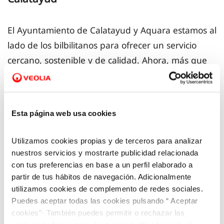
El Ayuntamiento de Calatayud y Aquara estamos al
lado de los bilbilitanos para ofrecer un servicio
cercano, sostenible y de calidad. Ahora, más que
nunca, queremos seguir acompañándote y por
eso te enseñamos desde dentro la gestión del
servicio municipal de agua de la ciudad ¿Quieres
Esta página web usa cookies
saber cómo?
Utilizamos cookies propias y de terceros para analizar
Envíanos tus preguntas sobre el servicio y te
nuestros servicios y mostrarte publicidad relacionada
responderemos en el programa Hoy por Hoy que
con tus preferencias en base a un perfil elaborado a
partir de tus hábitos de navegación. Adicionalmente
Cadena SER Calatayud emitirá el próximo 5 de
utilizamos cookies de complemento de redes sociales.
junio para celebrar la XII Semana del Medio
Puedes aceptar todas las cookies pulsando “ Aceptar
Ambiente de Calatayud.
cookies”· También puedes permitir o rechazar las