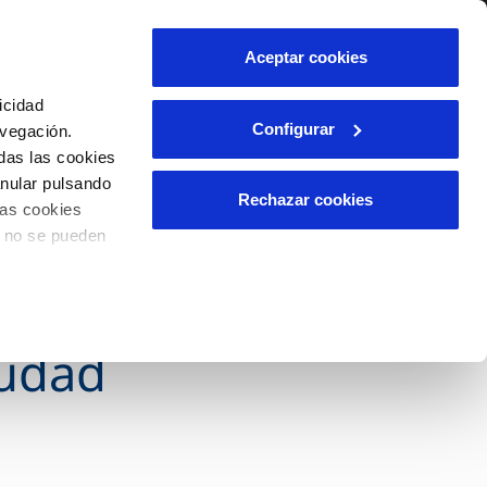
lidad
Ayuda
Contáctanos
Aceptar cookies
Área de clientes
icidad
Configurar
avegación.
das las cookies
OS
INCIDENCIAS
anular pulsando
s
Comunica anomalías o posibles
Rechazar cookies
las cookies
fraudes
l
lio
o no se pueden
ajarán juntos en
Reclamaciones
es
r las pérdidas
iudad