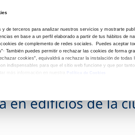
ES
Actua
ies
Tu Servicio
Tu Agua
Conócenos
 y de terceros para analizar nuestros servicios y mostrarte publ
encias en base a un perfil elaborado a partir de tus hábitos de n
 cookies de complemento de redes sociales. Puedes aceptar to
ÓN AL CLIENTE
AD
ROS COMPROMISOS
NTRATOS
COMPROMISO DE SERVICIO
CUIDADOS DEL AGUA
MODIFICACIÓN DE DAT
s”· También puedes permitir o rechazar las cookies de forma gr
 de contacto
 calidad del agua
 personas
bio de titular
Carta de compromisos
Consejos de ahorro
Actualizar datos bancario
echazar cookies”, equivaldrá a rechazar la instalación de todas 
via
medio ambiente
a de suministro
Customer Counsel (Defensa de
Actualizar datos de domici
on indispensables para que el sitio web funcione y que por tant
 Ardid y Aquara trab
cliente)
tar más información en nuestra
 obras y afectaciones
innovacion y digitalización
a de suministro
Actualizar datos personal
Política de Cookies
Normativa del servicio
ación de fuga interior
icitud de Acometida
cipal para determina
Junta de arbitraje
umentación contratación
 en edificios de la c
VER TODAS LAS GESTIONES