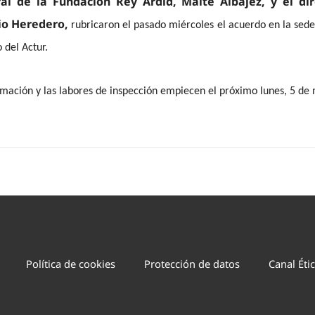
al de la Fundación Rey Ardid, Maite Albajez, y el dir
io Heredero,
rubricaron el pasado miércoles el acuerdo en la sede
 del Actur.
ormación y las labores de inspección empiecen el próximo lunes, 5 de
Política de cookies
Protección de datos
Canal Éti