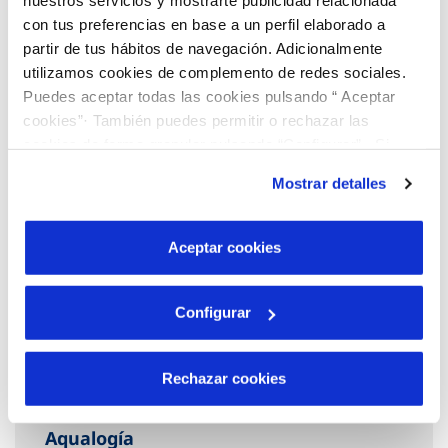
nuestros servicios y mostrarte publicidad relacionada
Descubre más…
con tus preferencias en base a un perfil elaborado a
partir de tus hábitos de navegación. Adicionalmente
utilizamos cookies de complemento de redes sociales.
Puedes aceptar todas las cookies pulsando “ Aceptar
cookies”· También puedes permitir o rechazar las
cookies de forma granular pulsando “Configurar”. Si
pulsas “Rechazar cookies”, equivaldrá a rechazar la
Mostrar detalles
instalación de todas las cookies salvo las necesarias que
son indispensables para que el sitio web funcione y que
por tanto no se pueden desactivar. Puedes consultar
Aceptar cookies
más información en nuestra
Política de Cookies
Configurar
Rechazar cookies
Aqualogía