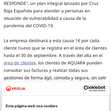
RESPONDE”, un plan integral lanzado por Cruz
Roja Española para atender a personas en
situación de vulnerabilidad a causa de la
pandemia del COVID-19.
La empresa destinará a esta causa 1€ por cada
cliente nuevo que se registre en el área de clientes
hasta el 30 de septiembre. A través del alta en el
área de cliente
s, los clientes de AQUARA pueden
consultar sus facturas y realizar todas sus
gestiones de forma ágil, cómoda y segura, sin salir
de casa.
La iniciativa se ha abierto también a la plantilla de
Esta página web usa cookies
la compañía, para facilitar que se sume a la