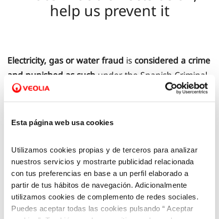
help us prevent it
Electricity, gas or water fraud
is
considered a crime
and punished as such
under the Spanish Criminal
Code, article 255, so it can be reported to the legal
authorities.
Esta página web usa cookies
This is a
crime that affects us all
. Such practices
put prices up
for all consumers.
Utilizamos cookies propias y de terceros para analizar
nuestros servicios y mostrarte publicidad relacionada
con tus preferencias en base a un perfil elaborado a
The water supply company can take legal action as
partir de tus hábitos de navegación. Adicionalmente
the injured party due to tampering detected in the
utilizamos cookies de complemento de redes sociales.
supply service (such as tampering with the meter,
Puedes aceptar todas las cookies pulsando “ Aceptar