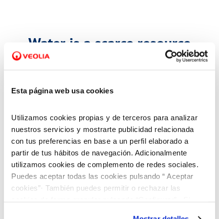
Water is a scarce resource
Given the situation we find ourselves in today and the
outlook for the future, it is vitally important that we be
Esta página web usa cookies
aware of and reduce our water footprint, consuming
water conscientiously and adopting everyday habits to
Utilizamos cookies propias y de terceros para analizar
nuestros servicios y mostrarte publicidad relacionada
avoid excessive use. By doing so we can contribute to
con tus preferencias en base a un perfil elaborado a
conserving a scarce natural resource.
partir de tus hábitos de navegación. Adicionalmente
utilizamos cookies de complemento de redes sociales.
Below are a number of water-saving tips:
Puedes aceptar todas las cookies pulsando “ Aceptar
cookies”· También puedes permitir o rechazar las
In the home
cookies de forma granular pulsando “Configurar”. Si
pulsas “Rechazar cookies”, equivaldrá a rechazar la
Mostrar detalles