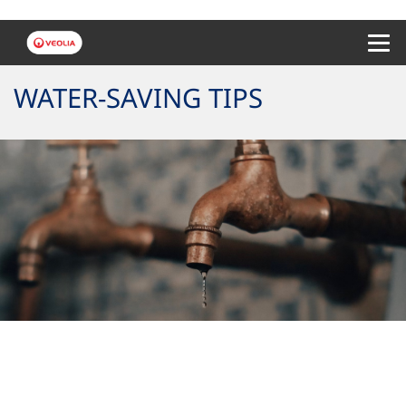
Menu 
WATER-SAVING TIPS
Consume water responsibly