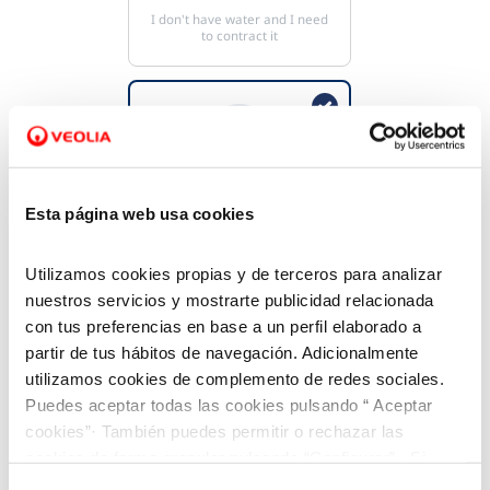
I don't have water and I need
to contract it
Service line request
Esta página web usa cookies
I don't have a connection to
the main network
Utilizamos cookies propias y de terceros para analizar
nuestros servicios y mostrarte publicidad relacionada
con tus preferencias en base a un perfil elaborado a
partir de tus hábitos de navegación. Adicionalmente
utilizamos cookies de complemento de redes sociales.
Puedes aceptar todas las cookies pulsando “ Aceptar
cookies”· También puedes permitir o rechazar las
Contract holder change
cookies de forma granular pulsando “Configurar”. Si
pulsas “Rechazar cookies”, equivaldrá a rechazar la
I have water but I want to