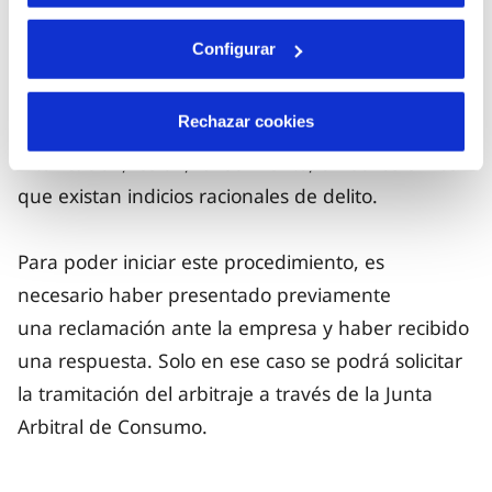
Ahora bien, conforme al artículo 2.2 del Real
Configurar
Decreto 713/2024, de 23 de julio, no
pueden someterse a arbitraje de consumo
Rechazar cookies
aquellas controversias que versen sobre
intoxicación, lesión, fallecimiento, o hechos en los
que existan indicios racionales de delito.
Para poder iniciar este procedimiento, es
necesario haber presentado previamente
una reclamación ante la empresa y haber recibido
una respuesta. Solo en ese caso se podrá solicitar
la tramitación del arbitraje a través de la Junta
Arbitral de Consumo.