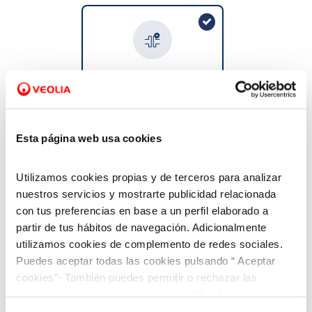
VER TODAS LAS GESTIONES
Solicitud de acometida
No tengo conexión a la red
general
Esta página web usa cookies
Utilizamos cookies propias y de terceros para analizar
nuestros servicios y mostrarte publicidad relacionada
con tus preferencias en base a un perfil elaborado a
partir de tus hábitos de navegación. Adicionalmente
Cambio de titular
utilizamos cookies de complemento de redes sociales.
Puedes aceptar todas las cookies pulsando “ Aceptar
Tengo agua pero quiero
cambiar el titular del
cookies”· También puedes permitir o rechazar las
contrato
cookies de forma granular pulsando “Configurar”. Si
pulsas “Rechazar cookies”, equivaldrá a rechazar la