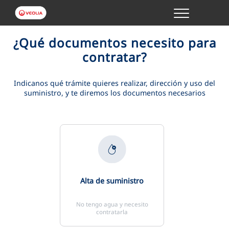
Menu
GESTIONES ONLINE
¿Qué documentos necesito para
contratar?
VER TODAS LAS GESTIONES
Indicanos qué trámite quieres realizar, dirección y uso del
suministro, y te diremos los documentos necesarios
TU SERVICIO
VER TODAS LAS GESTIONES
TU AGUA
VER TODAS LAS GESTIONES
Alta de suministro
CONÓCENOS
No tengo agua y necesito
contratarla