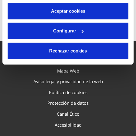
son indispensables para que el sitio web funcione y que
por tanto no se pueden desactivar. Puedes consultar
Aceptar cookies
más información en nuestra
Política de Cookies
Configurar
Rechazar cookies
Mapa Web
Aviso legal y privacidad de la web
Política de cookies
Protección de datos
Canal Ético
Accesibilidad