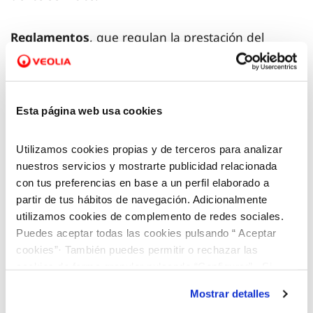
Reglamentos
, que regulan la prestación del
servicio público de abastecimiento de agua y el
uso de la red de alcantarillado y las condiciones de
los vertidos a la misma.
Esta página web usa cookies
Ordenanzas
, que establecen los conceptos y
Utilizamos cookies propias y de terceros para analizar
precios a facturar en cada municipio a los usuarios
nuestros servicios y mostrarte publicidad relacionada
de los servicios. El Ayuntamiento es el órgano
con tus preferencias en base a un perfil elaborado a
partir de tus hábitos de navegación. Adicionalmente
responsable de aprobar las tarifas y la Comisión de
utilizamos cookies de complemento de redes sociales.
Precios de la provincia es el organismo encargado
Puedes aceptar todas las cookies pulsando “ Aceptar
de autorizarlas.
cookies”· También puedes permitir o rechazar las
cookies de forma granular pulsando “Configurar”. Si
pulsas “Rechazar cookies”, equivaldrá a rechazar la
Selecciona tu municipio para acceder a la
Mostrar detalles
instalación de todas las cookies salvo las necesarias que
normativa del mismo:
Buscador