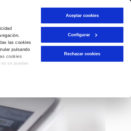
lidad
Ayuda
Contáctanos
Aceptar cookies
Área de clientes
icidad
Configurar
avegación.
das las cookies
OS
INCIDENCIAS
anular pulsando
s
Comunica anomalías o posibles
Rechazar cookies
las cookies
fraudes
l
lio
o no se pueden
Reclamaciones
es