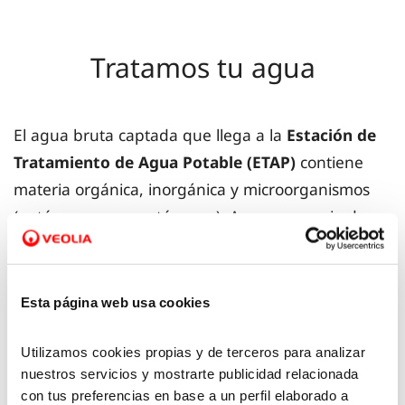
Tratamos tu agua
El agua bruta captada que llega a la
Estación de
Tratamiento de Agua Potable (ETAP)
contiene
materia orgánica, inorgánica y microorganismos
(patógenos y no patógenos). A consecuencia de
esto, el agua suele tener color y turbidez que
impide que pueda consumirse directamente.
Esta página web usa cookies
En la ETAP, a través de diferentes procesos
(desbaste, floculación y decantación, filtración y
Utilizamos cookies propias y de terceros para analizar
nuestros servicios y mostrarte publicidad relacionada
desinfección) se convierte en apta para
con tus preferencias en base a un perfil elaborado a