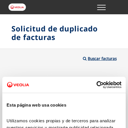
Menu
GESTIONES ONLINE
Solicitud de duplicado
de facturas
VER TODAS LAS GESTIONES
TU SERVICIO
Buscar facturas
VER TODAS LAS GESTIONES
TU AGUA
VER TODAS LAS GESTIONES
Esta página web usa cookies
CONÓCENOS
Utilizamos cookies propias y de terceros para analizar
nuestros servicios y mostrarte publicidad relacionada