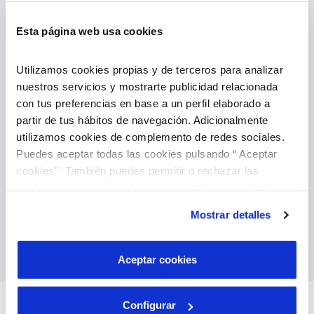
VER TODAS LAS GESTIONES
Esta página web usa cookies
Utilizamos cookies propias y de terceros para analizar
nuestros servicios y mostrarte publicidad relacionada
con tus preferencias en base a un perfil elaborado a
partir de tus hábitos de navegación. Adicionalmente
Domicilia tus facturas
utilizamos cookies de complemento de redes sociales.
Puedes aceptar todas las cookies pulsando “ Aceptar
También puedes domiciliar tus facturas, es la
manera más fácil de olvidarte de ellas y puedes
cookies”· También puedes permitir o rechazar las
hacerlo directamente a través de nuestra área
cookies de forma granular pulsando “Configurar”. Si
de clientes. Una vez hecho no tienes que volver
pulsas “Rechazar cookies”, equivaldrá a rechazar la
a preocuparte.
Mostrar detalles
instalación de todas las cookies salvo las necesarias que
son indispensables para que el sitio web funcione y que
Domiciliar facturas
por tanto no se pueden desactivar. Puedes consultar
Aceptar cookies
más información en nuestra
Política de Cookies
Configurar