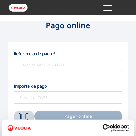
Menu
GESTIONES ONLINE
Pago online
VER TODAS LAS GESTIONES
Referencia de pago *
TU SERVICIO
VER TODAS LAS GESTIONES
Importe de pago
TU AGUA
VER TODAS LAS GESTIONES
Pagar online
CONÓCENOS
Bizum
Tarjeta
Aceptamos: