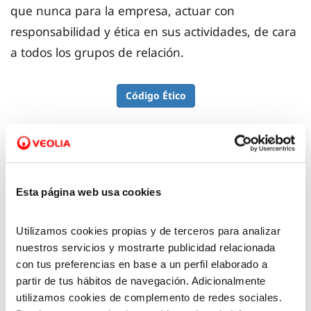
que nunca para la empresa, actuar con
responsabilidad y ética en sus actividades, de cara
a todos los grupos de relación.
Código Ético
Canal Ético
Esta página web usa cookies
Utilizamos cookies propias y de terceros para analizar
nuestros servicios y mostrarte publicidad relacionada
En Aquara hemos implementado un Canal Ético
con tus preferencias en base a un perfil elaborado a
partir de tus hábitos de navegación. Adicionalmente
para comunicar de forma confidencial, y anónima
utilizamos cookies de complemento de redes sociales.
si así se desea, actos contrarios a la legislación